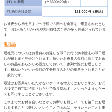
げ）の料理
(￥3300×20食）
料理の合計金額
121,000円（税込）
お通夜から初七日までの行程で３回のお食事をご用意されたとし
て、お1人あたりが￥6,000円前後の予算が多く見受けられていま
す。
返礼品
返礼品についてはお香典のお返しを即日に行う満中陰志の即日返
しが最も多く見受けられます。頂いたお香典の金額に応じてお返
しのお品をあらかじめ設定しておいて、参列の際にお返ししま
す。概ねいただいた金額の半分程度のお品の用意をされることが
一般的です。
最近はお香典をいただかないケースも増えてはおりますが、お式
の後でご自宅に持参されたりで断り切れず…といったようなケー
スも耳にすることがございます。
これまでのお付き合いなどからお断りも難しい、でも後日にお返
しをすることも難しいということであれば、そういったことも事