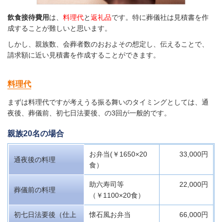
飲食接待費用
は、
料理代
と
返礼品
です。特に葬儀社は見積書を作
成することが難しいと思います。
しかし、親族数、会葬者数のおおよその想定し、伝えることで、
請求額に近い見積書を作成することができます。
料理代
まずは料理代ですが考えうる振る舞いのタイミングとしては、通
夜後、葬儀前、初七日法要後、の3回が一般的です。
親族20名の場合
お弁当(￥1650×20
33,000円
通夜後の料理
食）
助六寿司等
22,000円
葬儀前の料理
（￥1100×20食）
初七日法要後
（仕上
懐石風お弁当
66,000円