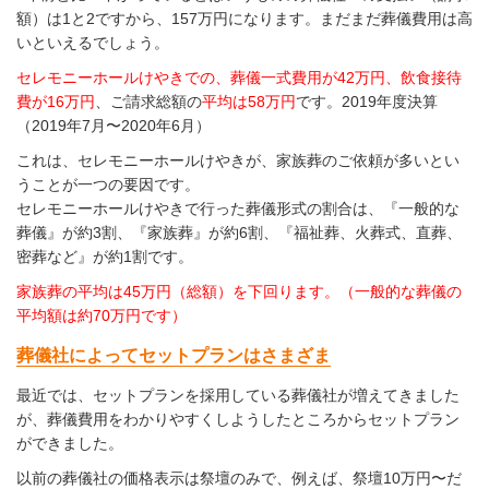
額）は1と2ですから、157万円になります。まだまだ葬儀費用は高
いといえるでしょう。
セレモニーホールけやきでの、葬儀一式費用が42万円、飲食接待
費が16万円
、ご請求総額の
平均は58万円
です。2019年度決算
（2019年7月〜2020年6月）
これは、セレモニーホールけやきが、家族葬のご依頼が多いとい
うことが一つの要因です。
セレモニーホールけやきで行った葬儀形式の割合は、『一般的な
葬儀』が約3割、『家族葬』が約6割、『福祉葬、火葬式、直葬、
密葬など』が約1割です。
家族葬の平均は45万円（総額）を下回ります。（一般的な葬儀の
平均額は約70万円です）
葬儀社によってセットプランはさまざま
最近では、セットプランを採用している葬儀社が増えてきました
が、葬儀費用をわかりやすくしようしたところからセットプラン
ができました。
以前の葬儀社の価格表示は祭壇のみで、例えば、祭壇10万円〜だ